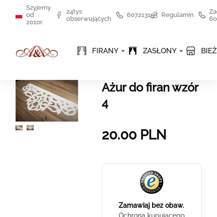
Szyjemy
24tys
Za
od
607213155
Regulamin
obserwujących
60
2010r.
FIRANY
ZASŁONY
BIEŻ
Ażur do firan wzór
4
20.00
PLN