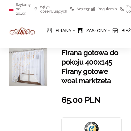
Szyjemy
24tys
Za
od
607213155
Regulamin
obserwujących
60
2010r.
FIRANY
ZASŁONY
BIEŻ
Firana gotowa do
pokoju 400x145
Firany gotowe
woal markizeta
65.00
PLN