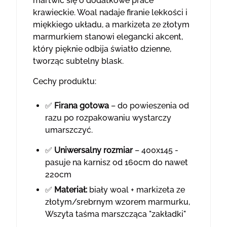
martwić się o dodatkowe prace
krawieckie. Woal nadaje firanie lekkości i
miękkiego układu, a markizeta ze złotym
marmurkiem stanowi elegancki akcent,
który pięknie odbija światło dzienne,
tworząc subtelny blask.
Cechy produktu:
✅
Firana gotowa
– do powieszenia od
razu po rozpakowaniu wystarczy
umarszczyć.
✅
Uniwersalny rozmiar
– 400x145 -
pasuje na karnisz od 160cm do nawet
220cm
✅
Materiał:
biały woal + markizeta ze
złotym/srebrnym wzorem marmurku,
Wszyta taśma marszcząca "zakładki"