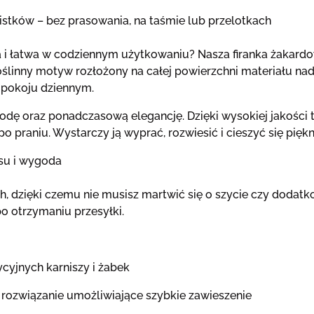
tków – bez prasowania, na taśmie lub przelotkach
zna i łatwa w codziennym użytkowaniu? Nasza firanka żakar
linny motyw rozłożony na całej powierzchni materiału nada
y pokoju dziennym.
odę oraz ponadczasową elegancję. Dzięki wysokiej jakości 
 praniu. Wystarczy ją wyprać, rozwiesić i cieszyć się pięk
su i wygoda
, dzięki czemu nie musisz martwić się o szycie czy dodatko
o otrzymaniu przesyłki.
ycyjnych karniszy i żabek
rozwiązanie umożliwiające szybkie zawieszenie