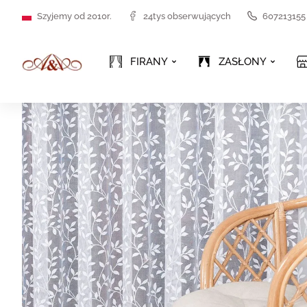
Szyjemy od 2010r.
24tys obserwujących
607213155
FIRANY
ZASŁONY