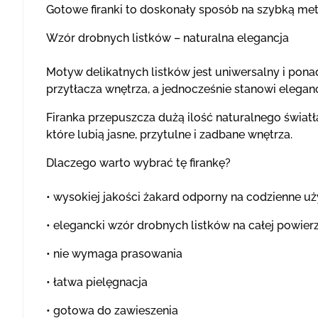
Gotowe firanki to doskonały sposób na szybką m
Wzór drobnych listków – naturalna elegancja
Motyw delikatnych listków jest uniwersalny i pon
przytłacza wnętrza, a jednocześnie stanowi elegan
Firanka przepuszcza dużą ilość naturalnego światła
które lubią jasne, przytulne i zadbane wnętrza.
Dlaczego warto wybrać tę firankę?
• wysokiej jakości żakard odporny na codzienne u
• elegancki wzór drobnych listków na całej powier
• nie wymaga prasowania
• łatwa pielęgnacja
• gotowa do zawieszenia