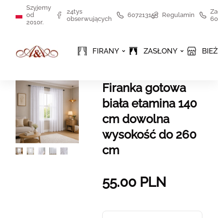
Szyjemy
24tys
Za
od
607213155
Regulamin
obserwujących
60
2010r.
FIRANY
ZASŁONY
BIEŻ
Firanka gotowa
biała etamina 140
cm dowolna
wysokość do 260
cm
55.00
PLN