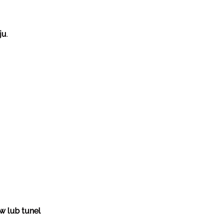
ju
.
w lub tunel