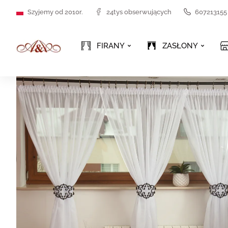
Szyjemy od 2010r.
24tys obserwujących
607213155
FIRANY
ZASŁONY