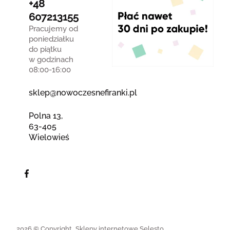
+48
607213155
Pracujemy od
poniedziałku
do piątku
w godzinach
08:00-16:00
sklep@nowoczesnefiranki.pl
Polna 13,
63-405
Wielowieś
2026 © Copyright.
Sklepy internetowe Selesto