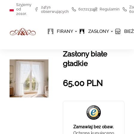
Szyjemy
24tys
Za
od
607213155
Regulamin
obserwujących
60
2010r.
FIRANY
ZASŁONY
BIEŻ
Zasłony białe
gładkie
65.00
PLN